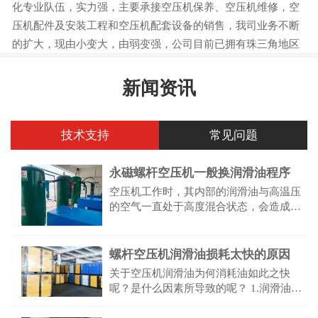
化专业队伍，实力强，主要承接空压机保养、空压机维修，空
压机配件及安装工程和空压机配套设备的销售，我司业务不断
的扩大，现由小变大，由弱变强，公司目前已拥有珠三角地区
客户上百家，与许多企业建立长期的合作关系...
新闻资讯
技术支持
常见问题
永磁​螺杆空压机一般换润滑油程序
空压机工作时，其内部的润滑油与高温压
的空气一直处于高度混合状态，会造成润
滑油不断氧化；同时油气桶内部也可能积
有水份，使润滑油乳化，降低润滑油的使
用寿命。
螺杆空压机润滑油损耗太快的原因
关于空压机润滑油为何消耗油如此之快
呢？是什么因素所导致的呢？ 1.润滑油油
压过高 2.润滑油太稀(机油温度高，牌号不
符要求) 3.活塞、气缸之间的间隙过大;